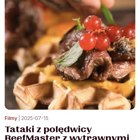
Filmy
| 2025-07-15
Tataki z polędwicy
BeefMaster z wytrawnymi