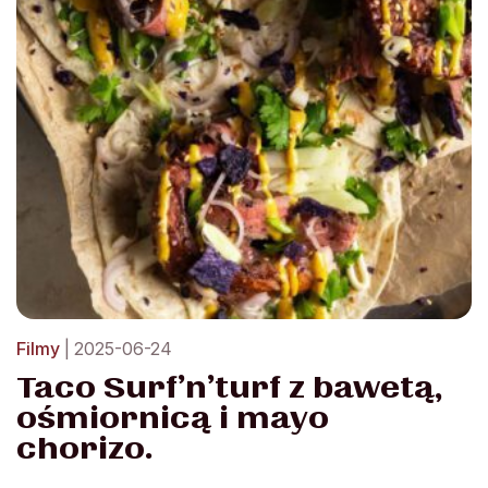
Filmy
| 2025-06-24
Taco Surf’n’turf z bawetą,
ośmiornicą i mayo
chorizo.