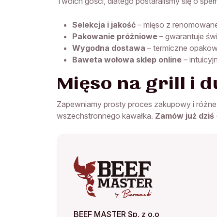
Twoich gości, dlatego postaraliśmy się o spe
Selekcja i jakość
– mięso z renomowaneg
Pakowanie próżniowe
– gwarantuje świ
Wygodna dostawa
– termiczne opakowa
Baweta wołowa sklep online
– intuicy
Mięso na grill i
Zapewniamy prosty proces zakupowy i różn
wszechstronnego kawałka.
Zamów już dziś
BEEF MASTER Sp. z o.o