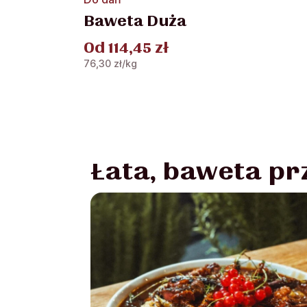
produkt
Baweta Duża
ma
wiele
Od
114,45
zł
wariantów.
76,30
zł
/kg
Opcje
można
wybrać
na
stronie
produktu
Łata, baweta pr