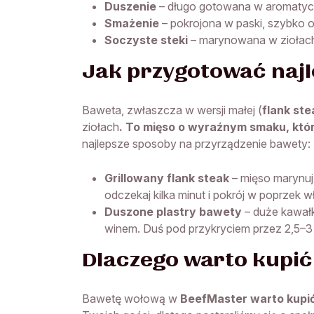
Duszenie
– długo gotowana w aromatycz
Smażenie
– pokrojona w paski, szybko 
Soczyste steki
– marynowana w ziołach 
Jak przygotować naj
Baweta, zwłaszcza w wersji małej (
flank ste
ziołach
. To mięso o wyraźnym smaku, któ
najlepsze sposoby na przyrządzenie bawety:
Grillowany flank steak
– mięso marynuj 
odczekaj kilka minut i pokrój w poprzek w
Duszone plastry bawety
– duże kawałk
winem. Duś pod przykryciem przez 2,5–3 
Dlaczego warto kupi
Bawetę wołową w
BeefMaster warto kupić