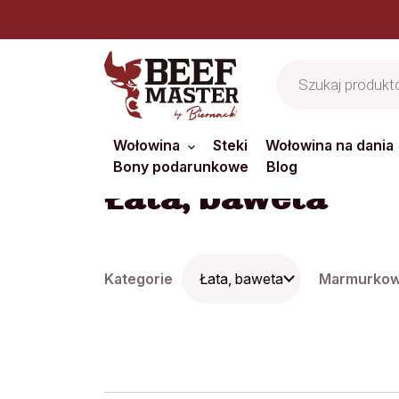
Jesteś z branży H
Wyszukiwarka
produktów
Wołowina
Steki
Wołowina na dania
Strona główna
/ Łata, baweta
Bony podarunkowe
Blog
Łata, baweta
Kategorie
Marmurkow