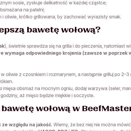
nym sosie, zyskuje delikatność w każdej cząstce;
obsmażana na patelni;
i oliwie, krótko grillowana, by zachować wyrazisty smak.
lepszą bawetę wołową?
ak
), świetnie sprawdza się na grilla i do pieczenia, natomiast
re wymaga odpowiedniego krojenia (zawsze w poprzek w
w oliwie z czosnkiem i rozmarynem, a następnie grilluj po 2–3
łókien.
i mięsa obsmaż na mocnym ogniu, dodaj warzywa (seler, marc
godziny, aż mięso będzie miękkie i soczyste.
ć bawetę wołową w BeefMaste
 ze względu na jakość
. Wiemy, że bez niej nie można mów