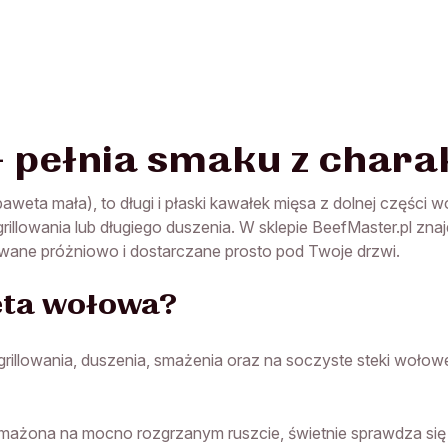
 pełnia smaku z char
aweta mała), to długi i płaski kawałek mięsa z dolnej części
rillowania lub długiego duszenia. W sklepie BeefMaster.pl z
wane próżniowo i dostarczane prosto pod Twoje drzwi.
eta wołowa?
rillowania, duszenia, smażenia oraz na soczyste steki wołow
smażona na mocno rozgrzanym ruszcie, świetnie sprawdza się 