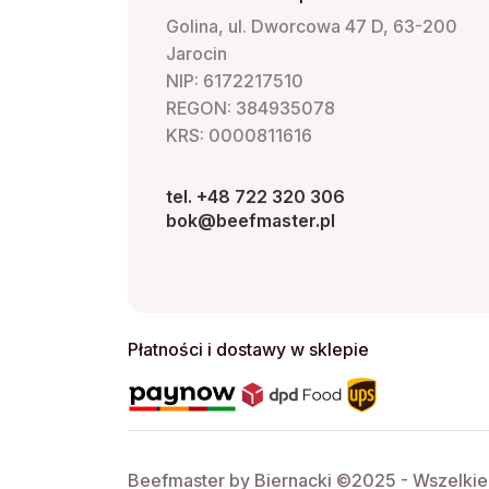
Golina, ul. Dworcowa 47 D, 63-200
Jarocin
NIP: 6172217510
REGON: 384935078
KRS: 0000811616
tel. +48 722 320 306
bok@beefmaster.pl
Płatności i dostawy w sklepie
Beefmaster by Biernacki ©2025 - Wszelki