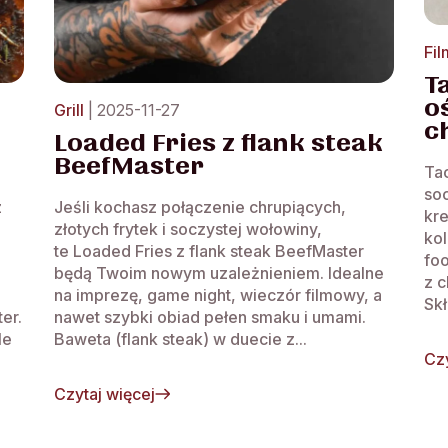
Fi
T
o
Grill
| 2025-11-27
c
Loaded Fries z flank steak
BeefMaster
Tac
soc
z
Jeśli kochasz połączenie chrupiących,
kr
złotych frytek i soczystej wołowiny,
kol
te Loaded Fries z flank steak BeefMaster
foo
będą Twoim nowym uzależnieniem. Idealne
z c
na imprezę, game night, wieczór filmowy, a
Skł
er.
nawet szybki obiad pełen smaku i umami.
le
Baweta (flank steak) w duecie z...
Czy
Czytaj więcej