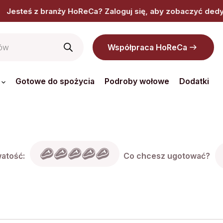
oReCa? Zaloguj się, aby zobaczyć dedykowaną ofertę, ceny
Współpraca HoReCa
Gotowe do spożycia
Podroby wołowe
Dodatki
atość:
Co chcesz ugotować?