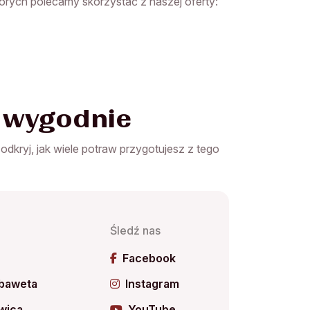
órych polecamy skorzystać z naszej oferty:
w wygodnie
 i odkryj, jak wiele potraw przygotujesz z tego
Śledź nas
ń
Facebook
 baweta
Instagram
wica
YouTube