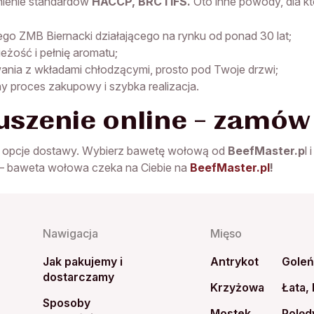
łnienie standardów
HACCP, BRC i IFS.
Oto inne powody, dla kt
o ZMB Biernacki działającego na rynku od ponad 30 lat;
eżość i pełnię aromatu;
nia z wkładami chłodzącymi, prosto pod Twoje drzwi;
jny proces zakupowy i szybka realizacja.
 duszenie online – zamó
e opcje dostawy. Wybierz bawetę wołową od
BeefMaster.p
l
– baweta wołowa czeka na Ciebie na
BeefMaster.pl
!
Nawigacja
Mięso
Jak pakujemy i
Antrykot
Gole
dostarczamy
Krzyżowa
Łata,
Sposoby
Mostek
Polęd