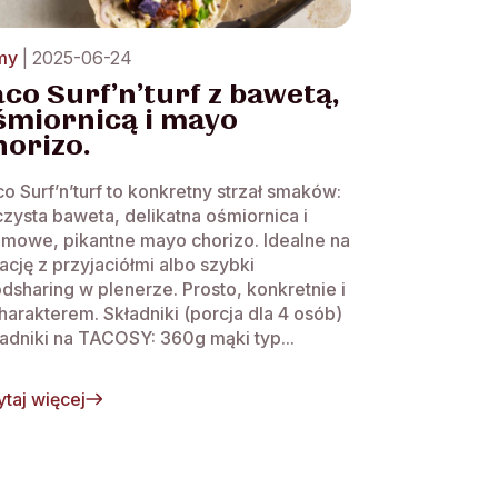
lmy
| 2025-06-24
aco Surf’n’turf z bawetą,
śmiornicą i mayo
horizo.
o Surf’n’turf to konkretny strzał smaków:
zysta baweta, delikatna ośmiornica i
emowe, pikantne mayo chorizo. Idealne na
ację z przyjaciółmi albo szybki
dsharing w plenerze. Prosto, konkretnie i
harakterem. Składniki (porcja dla 4 osób)
adniki na TACOSY: 360g mąki typ...
taj więcej