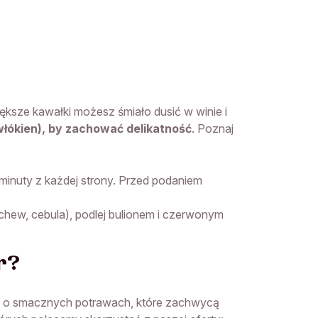
 większe kawałki możesz śmiało dusić w winie i
łókien), by zachować delikatność
. Poznaj
 minuty z każdej strony. Przed podaniem
hew, cebula), podlej bulionem i czerwonym
r?
ić o smacznych potrawach, które zachwycą