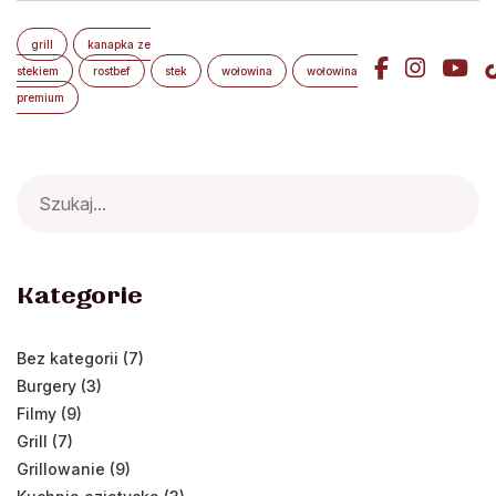
grill
kanapka ze
stekiem
rostbef
stek
wołowina
wołowina
premium
Search
for:
Kategorie
Bez kategorii (7)
Burgery (3)
Filmy (9)
Grill (7)
Grillowanie (9)