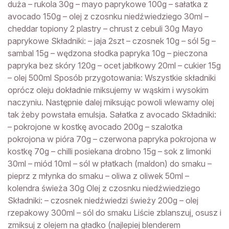
duża – rukola 30g – mayo paprykowe 100g – sałatka z
avocado 150g – olej z czosnku niedźwiedziego 30ml –
cheddar topiony 2 plastry – chrust z cebuli 30g Mayo
paprykowe Składniki: – jaja 2szt – czosnek 10g – sól 5g –
sambal 15g – wędzona słodka papryka 10g – pieczona
papryka bez skóry 120g – ocet jabłkowy 20ml – cukier 15g
– olej 500ml Sposób przygotowania: Wszystkie składniki
oprócz oleju dokładnie miksujemy w wąskim i wysokim
naczyniu. Następnie dalej miksując powoli wlewamy olej
tak żeby powstała emulsja. Sałatka z avocado Składniki:
– pokrojone w kostkę avocado 200g – szalotka
pokrojona w pióra 70g – czerwona papryka pokrojona w
kostkę 70g – chilli posiekana drobno 15g – sok z limonki
30ml – miód 10ml – sól w płatkach (maldon) do smaku –
pieprz z młynka do smaku – oliwa z oliwek 50ml –
kolendra świeża 30g Olej z czosnku niedźwiedziego
Składniki: – czosnek niedźwiedzi świeży 200g – olej
rzepakowy 300ml – sól do smaku Liście zblanszuj, osusz i
zmiksuj z olejem na gładko (najlepiej blenderem