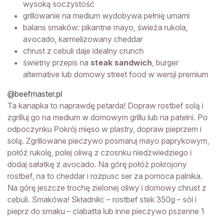
wysoką soczystość
grillowanie na medium wydobywa pełnię umami
balans smaków: pikantne mayo, świeża rukola,
avocado, karmelizowany cheddar
chrust z cebuli daje idealny crunch
świetny przepis na
steak sandwich
, burger
alternative lub domowy street food w wersji premium
@beefmaster.pl
Ta kanapka to naprawdę petarda! Dopraw rostbef solą i
zgrilluj go na medium w domowym grillu lub na patelni. Po
odpoczynku Pokrój mięso w plastry, dopraw pieprzem i
solą. Zgrillowane pieczywo posmaruj mayo paprykowym,
połóż rukolę, polej oliwą z czosnku niedźwiedziego i
dodaj sałatkę z avocado. Na górę połóż pokrojony
rostbef, na to cheddar i rozpusc ser za pomoca palnika.
Na górę jeszcze trochę zielonej oliwy i domowy chrust z
cebuli. Smakówa! Składniki: – rostbef stek 350g – sól i
pieprz do smaku – ciabatta lub inne pieczywo pszenne 1