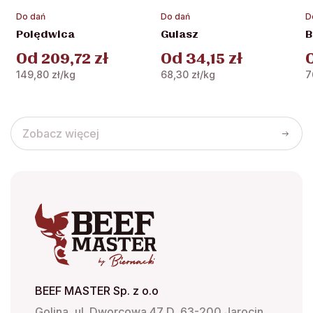
Ten
Ten
T
Do dań
Do dań
D
produkt
produkt
p
Polędwica
Gulasz
B
ma
ma
m
Od
209,72
zł
Od
34,15
zł
wiele
wiele
w
wariantów.
wariantów.
w
149,80
zł
/kg
68,30
zł
/kg
7
Opcje
Opcje
O
można
można
m
wybrać
wybrać
w
Zobacz więcej
na
na
n
stronie
stronie
s
produktu
produktu
p
BEEF MASTER Sp. z o.o
Golina, ul. Dworcowa 47 D, 63-200 Jarocin