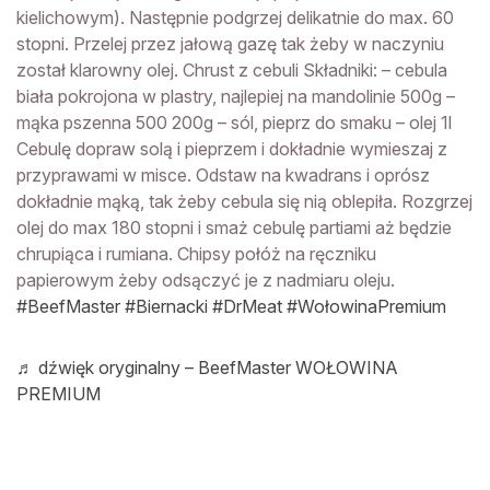
kielichowym). Następnie podgrzej delikatnie do max. 60
stopni. Przelej przez jałową gazę tak żeby w naczyniu
został klarowny olej. Chrust z cebuli Składniki: – cebula
biała pokrojona w plastry, najlepiej na mandolinie 500g –
mąka pszenna 500 200g – sól, pieprz do smaku – olej 1l
Cebulę dopraw solą i pieprzem i dokładnie wymieszaj z
przyprawami w misce. Odstaw na kwadrans i oprósz
dokładnie mąką, tak żeby cebula się nią oblepiła. Rozgrzej
olej do max 180 stopni i smaż cebulę partiami aż będzie
chrupiąca i rumiana. Chipsy połóż na ręczniku
papierowym żeby odsączyć je z nadmiaru oleju.
#BeefMaster
#Biernacki
#DrMeat
#WołowinaPremium
♬ dźwięk oryginalny – BeefMaster WOŁOWINA
PREMIUM