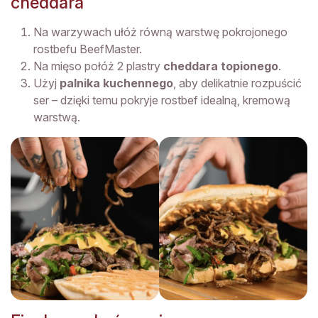
cheddara
Na warzywach ułóż równą warstwę pokrojonego
rostbefu BeefMaster.
Na mięso połóż 2 plastry
cheddara topionego
.
Użyj
palnika kuchennego
, aby delikatnie rozpuścić
ser – dzięki temu pokryje rostbef idealną, kremową
warstwą.