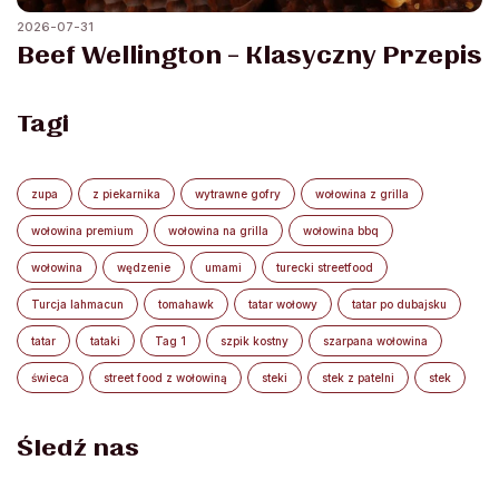
2026-07-31
Beef Wellington – Klasyczny Przepis
Tagi
zupa
z piekarnika
wytrawne gofry
wołowina z grilla
wołowina premium
wołowina na grilla
wołowina bbq
wołowina
wędzenie
umami
turecki streetfood
Turcja lahmacun
tomahawk
tatar wołowy
tatar po dubajsku
tatar
tataki
Tag 1
szpik kostny
szarpana wołowina
świeca
street food z wołowiną
steki
stek z patelni
stek
Śledź nas