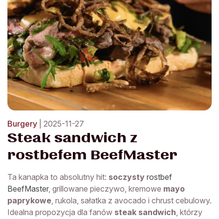
Burgery
| 2025-11-27
Steak sandwich z
rostbefem BeefMaster
Ta kanapka to absolutny hit:
soczysty
rostbef
BeefMaster
, grillowane pieczywo, kremowe
mayo
paprykowe
, rukola, sałatka z avocado i chrust cebulowy.
Idealna propozycja dla fanów
steak sandwich
, którzy