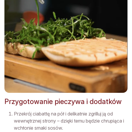
Przygotowanie pieczywa i dodatków
Przekrój ciabattę na pół i delikatnie zgrilluj ją od
wewnętrznej strony – dzięki temu będzie chrupiąca i
wchłonie smaki sosów.