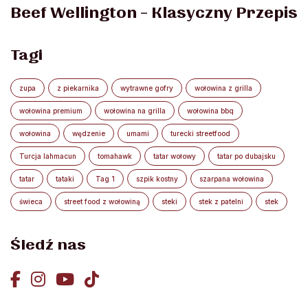
Beef Wellington – Klasyczny Przepis
Tagi
zupa
z piekarnika
wytrawne gofry
wołowina z grilla
wołowina premium
wołowina na grilla
wołowina bbq
wołowina
wędzenie
umami
turecki streetfood
Turcja lahmacun
tomahawk
tatar wołowy
tatar po dubajsku
tatar
tataki
Tag 1
szpik kostny
szarpana wołowina
świeca
street food z wołowiną
steki
stek z patelni
stek
Śledź nas