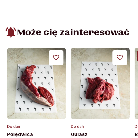
Może cię zainteresować
Ten
Ten
T
Do dań
Do dań
D
produkt
produkt
p
Polędwica
Gulasz
B
ma
ma
m