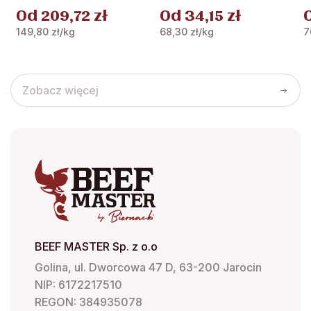
Od
209,72
zł
Od
34,15
zł
wiele
wiele
w
wariantów.
wariantów.
w
149,80
zł
/kg
68,30
zł
/kg
7
Opcje
Opcje
O
można
można
m
wybrać
wybrać
w
Zobacz więcej
na
na
n
stronie
stronie
s
produktu
produktu
p
BEEF MASTER Sp. z o.o
Golina, ul. Dworcowa 47 D, 63-200 Jarocin
NIP: 6172217510
REGON: 384935078