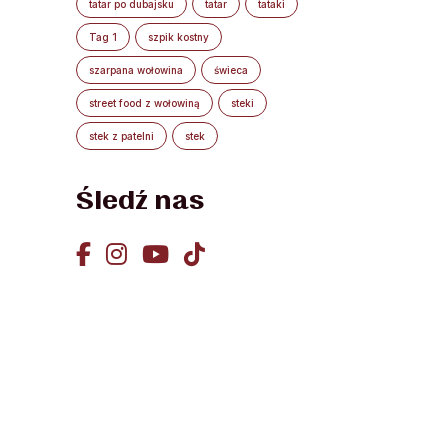
tatar po dubajsku
tatar
tataki
Tag 1
szpik kostny
szarpana wołowina
świeca
street food z wołowiną
steki
stek z patelni
stek
Śledź nas