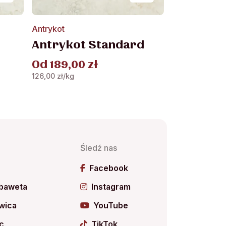
Ten
Antrykot
produkt
Antrykot Standard
ma
wiele
Od
189,00
zł
wariantów.
126,00
zł
/kg
Opcje
można
wybrać
na
stronie
produktu
Śledź nas
ń
Facebook
 baweta
Instagram
wica
YouTube
c
TikTok