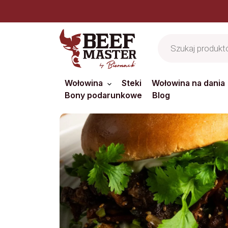
Jesteś z bran
Wyszukiwarka
produktów
Wołowina
Steki
Wołowina na dania
Bony podarunkowe
Blog