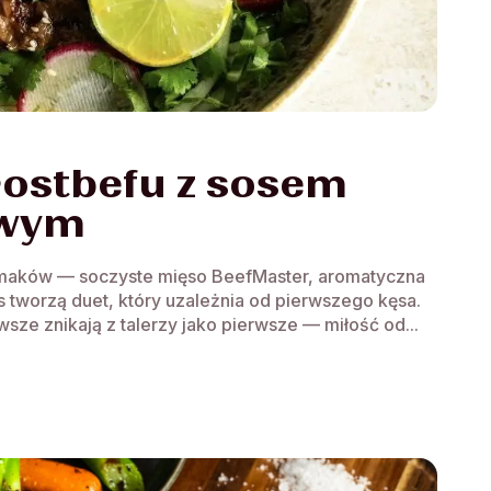
 rostbefu z sosem
owym
h smaków — soczyste mięso BeefMaster, aromatyczna
tworzą duet, który uzależnia od pierwszego kęsa.
sze znikają z talerzy jako pierwsze — miłość od...