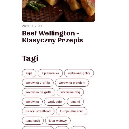
2026-07-31
Beef Wellington –
Klasyczny Przepis
Tagi
zupa
z piekarnika
wytrawne gofry
wołowina z grilla
wołowina premium
wołowina na grilla
wołowina bbq
wołowina
wędzenie
umami
turecki streetfood
Turcja lahmacun
tomahawk
tatar wołowy