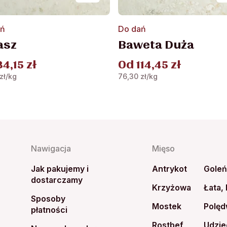
Ten
ań
Do dań
kt
produkt
asz
Baweta Duża
ma
wiele
34,15
zł
Od
114,45
zł
ntów.
wariantów.
zł
/kg
76,30
zł
/kg
Opcje
a
można
ć
wybrać
na
e
stronie
ktu
produktu
Nawigacja
Mięso
Jak pakujemy i
Antrykot
Gole
dostarczamy
Krzyżowa
Łata,
Sposoby
Mostek
Polęd
płatności
Rostbef
Udzie