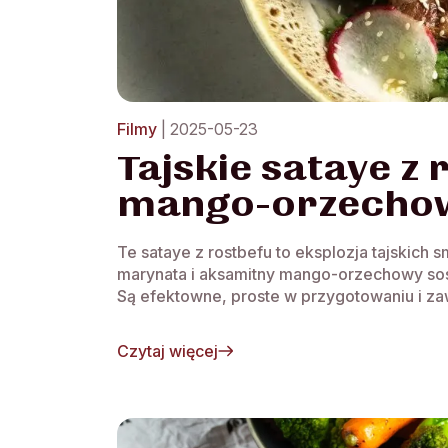
Filmy
| 2025-05-23
Tajskie sataye z
mango-orzech
Te sataye z rostbefu to eksplozja tajskic
marynata i aksamitny mango-orzechowy sos 
Są efektowne, proste w przygotowaniu i zaw
Czytaj więcej