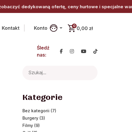
ceny hurtowe i specjalne warunki współpracy. • Jesteś z b
0
Kontakt
Konto
0,00 zł
Śledź
nas:
Search
for:
Kategorie
Bez kategorii (7)
Burgery (3)
Filmy (9)