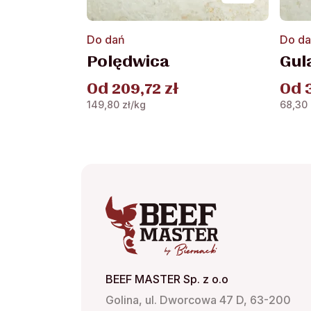
Ten
Ten
Do dań
Do d
produkt
produ
Polędwica
Gul
ma
ma
wiele
wiele
Od
209,72
zł
Od
wariantów.
waria
149,80
zł
/kg
68,30
Opcje
Opcje
można
możn
wybrać
wybra
na
na
stronie
stroni
produktu
produ
BEEF MASTER Sp. z o.o
Golina, ul. Dworcowa 47 D, 63-200