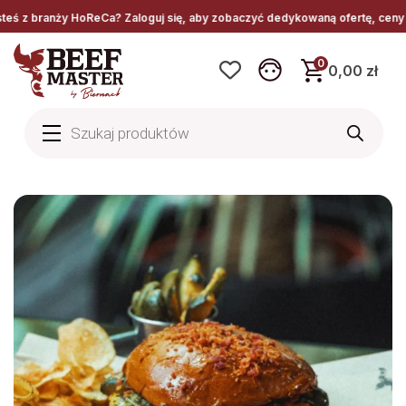
ży HoReCa? Zaloguj się, aby zobaczyć dedykowaną ofertę, ceny hurtowe i s
0
0,00 zł
Wyszukiwarka
produktów