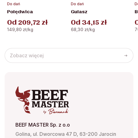
Ten
Ten
T
Do dań
Do dań
D
produkt
produkt
p
Polędwica
Gulasz
B
ma
ma
m
Od
209,72
zł
Od
34,15
zł
wiele
wiele
w
wariantów.
wariantów.
w
149,80
zł
/kg
68,30
zł
/kg
7
Opcje
Opcje
O
można
można
m
wybrać
wybrać
w
Zobacz więcej
na
na
n
stronie
stronie
s
produktu
produktu
p
BEEF MASTER Sp. z o.o
Golina, ul. Dworcowa 47 D, 63-200 Jarocin