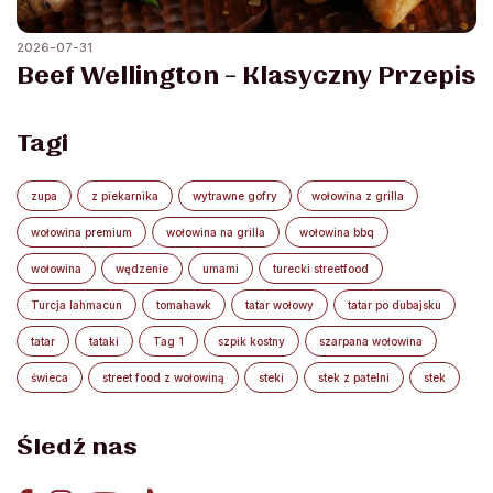
2026-07-31
Beef Wellington – Klasyczny Przepis
Tagi
zupa
z piekarnika
wytrawne gofry
wołowina z grilla
wołowina premium
wołowina na grilla
wołowina bbq
wołowina
wędzenie
umami
turecki streetfood
Turcja lahmacun
tomahawk
tatar wołowy
tatar po dubajsku
tatar
tataki
Tag 1
szpik kostny
szarpana wołowina
świeca
street food z wołowiną
steki
stek z patelni
stek
Śledź nas