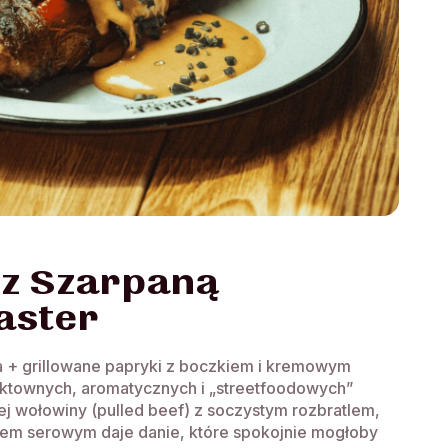
z Szarpaną
aster
la + grillowane papryki z boczkiem i kremowym
ektownych, aromatycznych i „streetfoodowych”
j wołowiny (pulled beef) z soczystym rozbratlem,
sem serowym daje danie, które spokojnie mogłoby