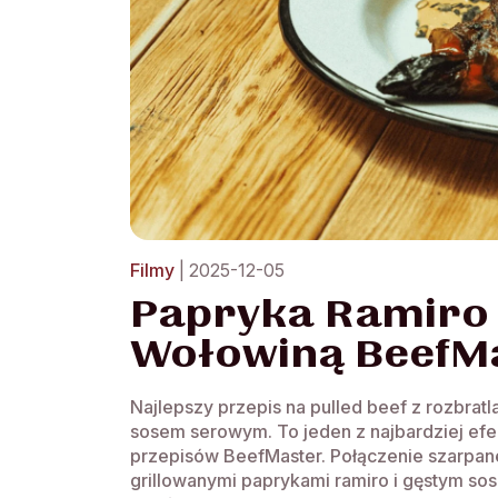
Filmy
| 2025-12-05
Papryka Ramiro 
Wołowiną BeefM
Najlepszy przepis na pulled beef z rozbrat
sosem serowym. To jeden z najbardziej ef
przepisów BeefMaster. Połączenie szarpane
grillowanymi paprykami ramiro i gęstym so