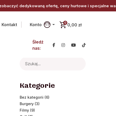
ę, ceny hurtowe i specjalne warunki współpracy. • Jesteś 
0
Kontakt
Konto
0,00 zł
Śledź
nas:
Search
for:
Kategorie
Bez kategorii (6)
Burgery (3)
Filmy (9)