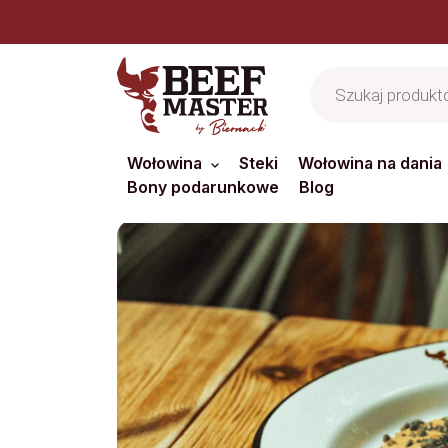
Jesteś z b
Wyszukiwarka
produktów
Wołowina
Steki
Wołowina na dania
Bony podarunkowe
Blog