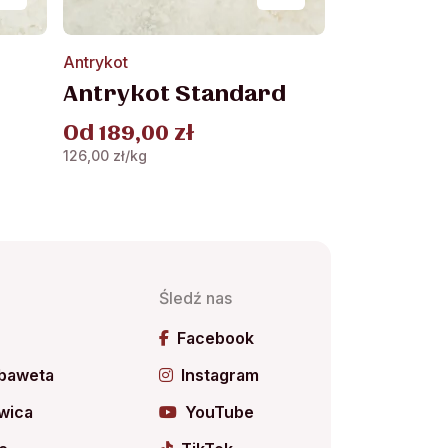
Ten
Antrykot
produkt
Antrykot Standard
ma
wiele
Od
189,00
zł
wariantów.
126,00
zł
/kg
Opcje
można
wybrać
na
stronie
produktu
Śledź nas
ń
Facebook
 baweta
Instagram
wica
YouTube