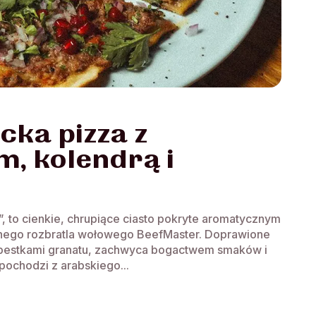
cka pizza z
, kolendrą i
, to cienkie, chrupiące ciasto pokryte aromatycznym
atnego rozbratla wołowego BeefMaster. Doprawione
 pestkami granatu, zachwyca bogactwem smaków i
ochodzi z arabskiego...