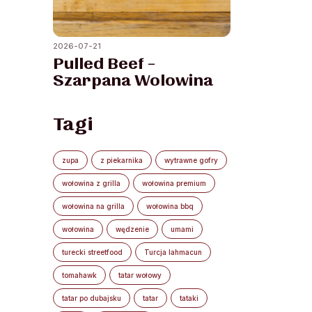
2026-07-21
Pulled Beef –
Szarpana Wolowina
Tagi
zupa
z piekarnika
wytrawne gofry
wołowina z grilla
wołowina premium
wołowina na grilla
wołowina bbq
wołowina
wędzenie
umami
turecki streetfood
Turcja lahmacun
tomahawk
tatar wołowy
tatar po dubajsku
tatar
tataki