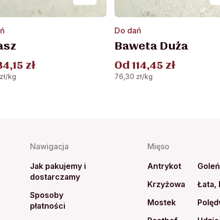
Ten
ań
Do dań
kt
produkt
asz
Baweta Duża
ma
wiele
34,15
zł
Od
114,45
zł
ntów.
wariantów.
zł
/kg
76,30
zł
/kg
Opcje
a
można
ć
wybrać
na
e
stronie
ktu
produktu
Nawigacja
Mięso
Jak pakujemy i
Antrykot
Gole
dostarczamy
Krzyżowa
Łata,
Sposoby
Mostek
Polęd
płatności