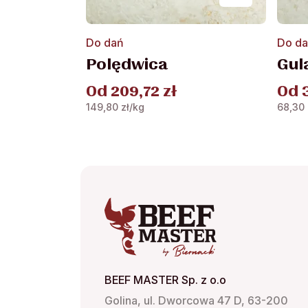
Ten
Ten
Do dań
Do d
produkt
produ
Polędwica
Gul
ma
ma
wiele
wiele
Od
209,72
zł
Od
wariantów.
waria
149,80
zł
/kg
68,30
Opcje
Opcje
można
możn
wybrać
wybra
na
na
stronie
stroni
produktu
produ
BEEF MASTER Sp. z o.o
Golina, ul. Dworcowa 47 D, 63-200