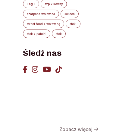
Tag 1
szpik kostny
szarpana wołowina
świeca
street food z wołowiną
steki
stek z patelni
stek
Śledź nas
Zobacz więcej