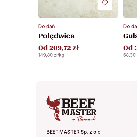
Ten
Ten
Do dań
Do d
produkt
produ
Polędwica
Gul
ma
ma
wiele
wiele
Od
209,72
zł
Od
wariantów.
waria
149,80
zł
/kg
68,30
Opcje
Opcje
można
możn
wybrać
wybra
na
na
stronie
stroni
produktu
produ
BEEF MASTER Sp. z o.o