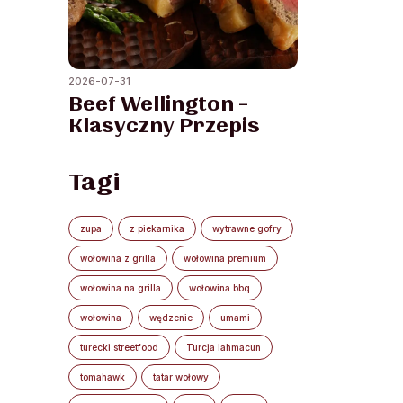
2026-07-31
Beef Wellington –
Klasyczny Przepis
Tagi
zupa
z piekarnika
wytrawne gofry
wołowina z grilla
wołowina premium
wołowina na grilla
wołowina bbq
wołowina
wędzenie
umami
turecki streetfood
Turcja lahmacun
tomahawk
tatar wołowy