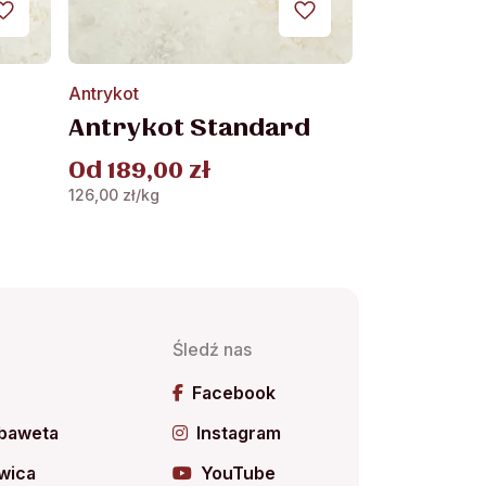
Ten
Antrykot
produkt
Antrykot Standard
ma
wiele
Od
189,00
zł
wariantów.
126,00
zł
/kg
Opcje
można
wybrać
na
stronie
produktu
Śledź nas
ń
Facebook
 baweta
Instagram
wica
YouTube