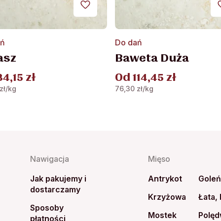
Ten
ań
Do dań
kt
produkt
asz
Baweta Duża
ma
wiele
34,15
zł
Od
114,45
zł
ntów.
wariantów.
zł
/kg
76,30
zł
/kg
Opcje
a
można
ć
wybrać
na
e
stronie
ktu
produktu
Nawigacja
Mięso
Jak pakujemy i
Antrykot
Gole
dostarczamy
Krzyżowa
Łata,
Sposoby
Mostek
Polęd
płatności