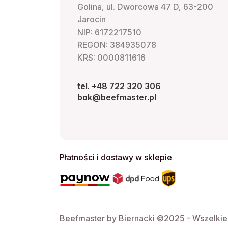
Golina, ul. Dworcowa 47 D, 63-200
Jarocin
NIP: 6172217510
REGON: 384935078
KRS: 0000811616
tel. +48 722 320 306
bok@beefmaster.pl
Płatności i dostawy w sklepie
Beefmaster by Biernacki ©2025 - Wszelki