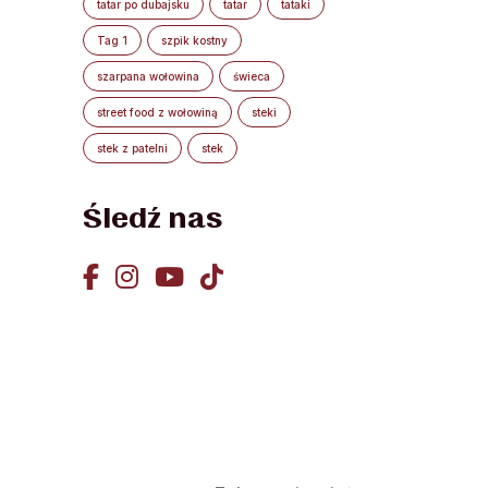
tatar po dubajsku
tatar
tataki
Tag 1
szpik kostny
szarpana wołowina
świeca
street food z wołowiną
steki
stek z patelni
stek
Śledź nas