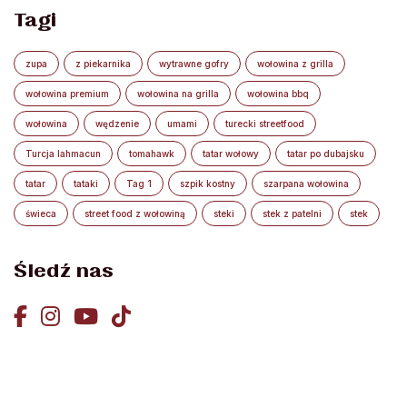
Tagi
zupa
z piekarnika
wytrawne gofry
wołowina z grilla
wołowina premium
wołowina na grilla
wołowina bbq
wołowina
wędzenie
umami
turecki streetfood
Turcja lahmacun
tomahawk
tatar wołowy
tatar po dubajsku
tatar
tataki
Tag 1
szpik kostny
szarpana wołowina
świeca
street food z wołowiną
steki
stek z patelni
stek
Śledź nas