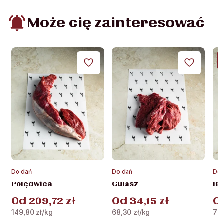
Może cię zainteresować
Ten
Ten
T
Do dań
Do dań
D
produkt
produkt
p
Polędwica
Gulasz
B
ma
ma
m
Od
209,72
zł
Od
34,15
zł
wiele
wiele
w
wariantów.
wariantów.
w
149,80
zł
/kg
68,30
zł
/kg
7