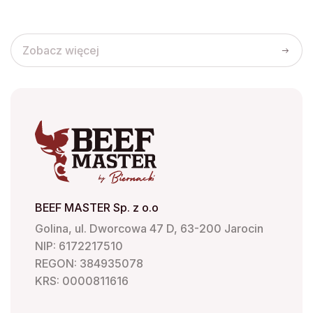
Opcje
Opcje
O
można
można
m
wybrać
wybrać
w
Zobacz więcej
na
na
n
stronie
stronie
s
produktu
produktu
p
BEEF MASTER Sp. z o.o
Golina, ul. Dworcowa 47 D, 63-200 Jarocin
NIP: 6172217510
REGON: 384935078
KRS: 0000811616