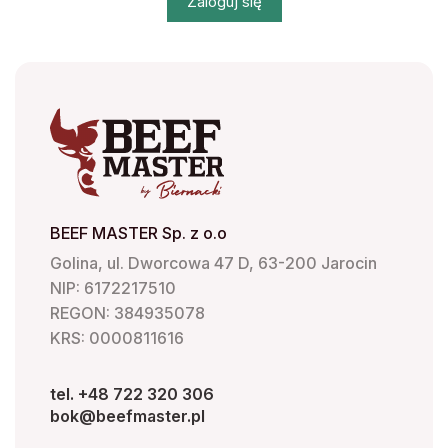
Zaloguj się
BEEF MASTER Sp. z o.o
Golina, ul. Dworcowa 47 D, 63-200 Jarocin
NIP: 6172217510
REGON: 384935078
KRS: 0000811616
tel. +48 722 320 306
bok@beefmaster.pl