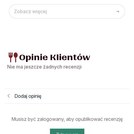
wybrać
wy
Zobacz więcej
na
na
stronie
str
produktu
pro
Opinie Klientów
Nie ma jeszcze żadnych recenzji
Dodaj opinię
Musisz być zalogowany, aby opublikować recenzję