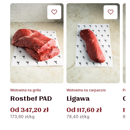
Ten
Te
Wołowina na grilla
Wołowina na carpaccio
Pod
produkt
pro
Rostbef PAD
Ligawa
O
ma
ma
wiele
wie
Od
347,20
zł
Od
117,60
zł
11
wariantów.
war
173,60
zł
/kg
78,40
zł
/kg
66
Opcje
Opc
można
mo