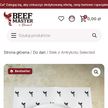
guj się, aby zobaczyć dedykowaną ofertę, ceny hurtowe i specjalne warunk
0
0,00 zł
Wyszukiwarka
produktów
Strona główna
/
Do dań
/ Stek z Antrykotu Selected
Bestseller