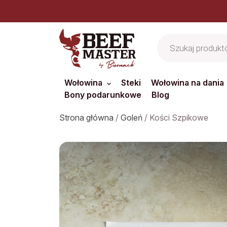
Jesteś z branż
Wyszukiwarka
produktów
Wołowina
Steki
Wołowina na dania
Bony podarunkowe
Blog
Strona główna
/
Goleń
/ Kości Szpikowe