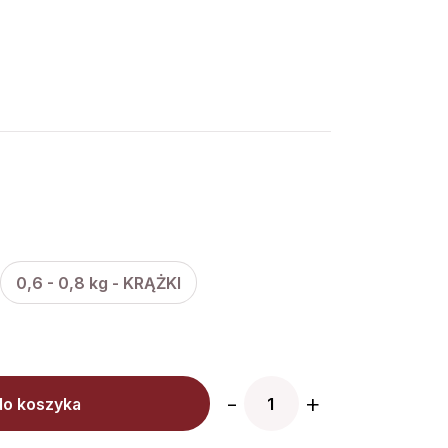
0,6 - 0,8 kg - KRĄŻKI
-
+
do koszyka
ilość
Kości