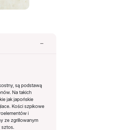
kostny, są podstawą
nów. Na takich
ie jak japońskie
glace. Kości szpikowe
roelementów i
y ze zgrillowanym
 sztos.