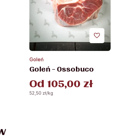
Ten
Goleń
produkt
Goleń – Ossobuco
ma
wiele
Od
105,00
zł
wariantów.
Opcje
52,50
zł
/kg
można
wybrać
na
stronie
w
produktu