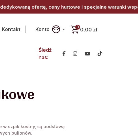
ny hurtowe i specjalne warunki współpracy. • Jesteś z br
0
Kontakt
Konto
0,00 zł
Śledź
nas:
ikowe
e w szpik kostny, są podstawą
wych bulionów.